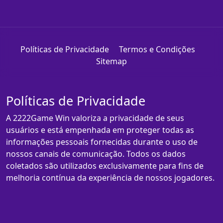
Políticas de Privacidade
Termos e Condições
Sitemap
Políticas de Privacidade
A 2222Game Win valoriza a privacidade de seus
usuários e está empenhada em proteger todas as
informações pessoais fornecidas durante o uso de
nossos canais de comunicação. Todos os dados
coletados são utilizados exclusivamente para fins de
melhoria contínua da experiência de nossos jogadores.