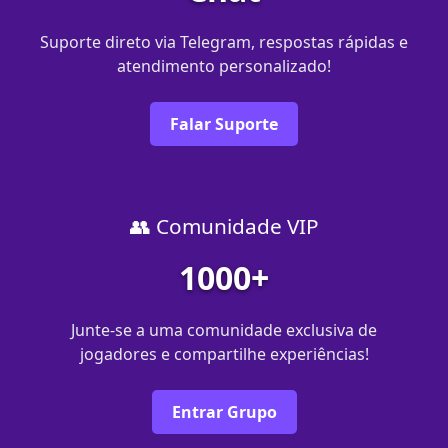
Suporte direto via Telegram, respostas rápidas e
atendimento personalizado!
Falar Suporte
👥 Comunidade VIP
1000+
Junte-se a uma comunidade exclusiva de
jogadores e compartilhe experiências!
Entrar Grupo